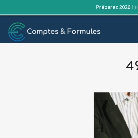
Préparez 2026 !
E
4