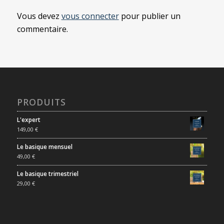
Vous devez
vous connecter
pour publier un
commentaire.
PRODUITS
L'expert
149,00
€
Le basique mensuel
49,00
€
Le basique trimestriel
29,00
€