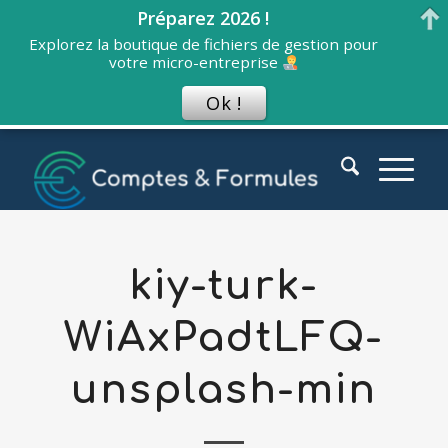
Préparez 2026 !
Explorez la boutique de fichiers de gestion pour
votre micro-entreprise
Ok !
kiy-turk-
WiAxPadtLFQ-
unsplash-min