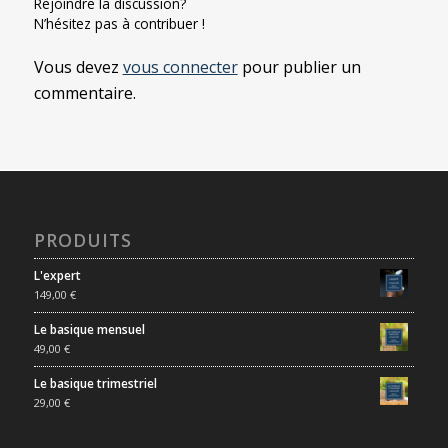
Rejoindre la discussion?
N’hésitez pas à contribuer !
Vous devez
vous connecter
pour publier un
commentaire.
PRODUITS
L'expert
149,00
€
Le basique mensuel
49,00
€
Le basique trimestriel
29,00
€