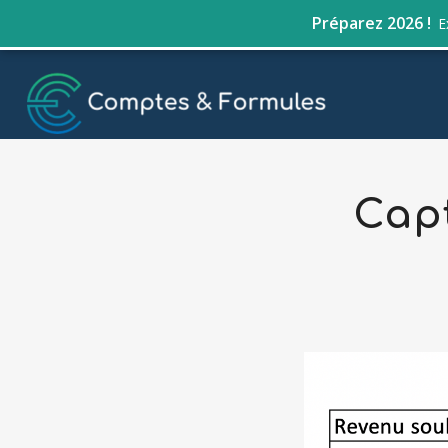
Préparez 2026 !
E
Capt