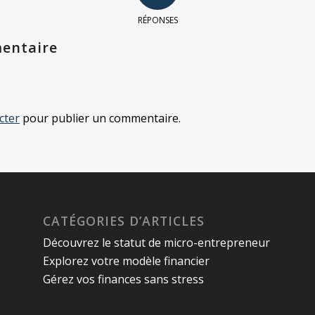
RÉPONSES
entaire
cter
pour publier un commentaire.
CATÉGORIES D’ARTICLES
Découvrez le statut de micro-entrepreneur
Explorez votre modèle financier
Gérez vos finances sans stress