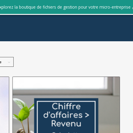
xplorez la boutique de fichiers de gestion pour votre micro-entreprise
e