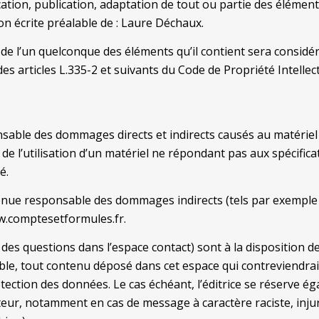
tion, publication, adaptation de tout ou partie des éléments
ion écrite préalable de : Laure Déchaux.
 de l’un quelconque des éléments qu’il contient sera consid
 articles L.335-2 et suivants du Code de Propriété Intellect
ble des dommages directs et indirects causés au matériel de 
e l’utilisation d’un matériel ne répondant pas aux spécificat
é.
enue responsable des dommages indirects (tels par exemple
www.comptesetformules.fr.
des questions dans l’espace contact) sont à la disposition des 
e, tout contenu déposé dans cet espace qui contreviendrait à
rotection des données. Le cas échéant, l’éditrice se réserve é
isateur, notamment en cas de message à caractère raciste, inj