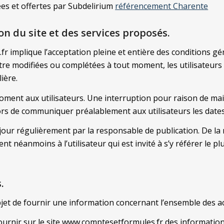
ées et offertes par Subdelirium
référencement Charente
on du site et des services proposés.
r implique l’acceptation pleine et entière des conditions géné
’être modifiées ou complétées à tout moment, les utilisateu
ière.
oment aux utilisateurs. Une interruption pour raison de ma
ors de communiquer préalablement aux utilisateurs les dates 
jour régulièrement par la responsable de publication. De l
nt néanmoins à l’utilisateur qui est invité à s’y référer le p
.
et de fournir une information concernant l’ensemble des ac
ournir sur le site www.comptesetformules.fr des informations