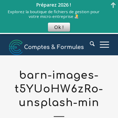
Préparez 2026 !
Explorez la boutique de fichiers de gestion pour
votre micro-entreprise
Ok !
barn-images-
t5YUoHW6zRo-
unsplash-min