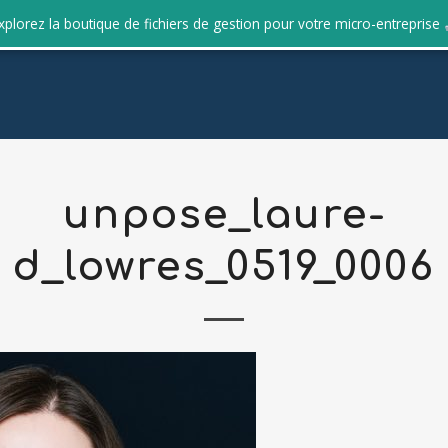
xplorez la boutique de fichiers de gestion pour votre micro-entreprise
unpose_laure-
d_lowres_0519_0006