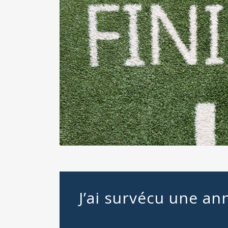
Nsaqv7v2V7Q?utm_source=unsplash&utm_medium=referral&utm_content=cre
J’ai survécu une ann