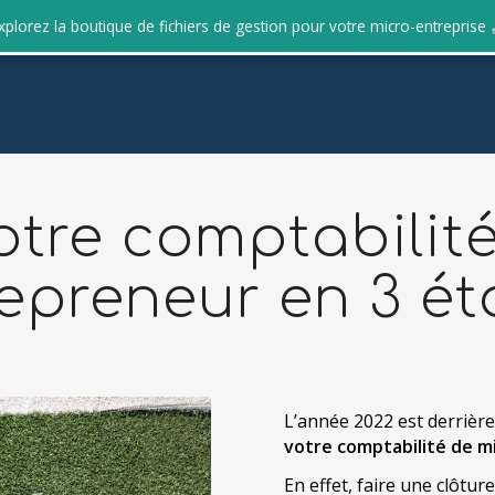
xplorez la boutique de fichiers de gestion pour votre micro-entreprise
otre comptabilit
epreneur en 3 é
L’année 2022 est derrière 
votre comptabilité de 
En effet, faire une clôtur