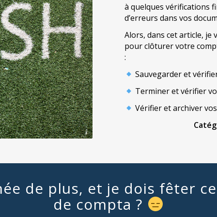
à quelques vérifications f
d’erreurs dans vos docum
Alors, dans cet article, je
pour clôturer votre comp
:
Sauvegarder et vérifier
Terminer et vérifier vot
Vérifier et archiver vos
Catég
ditCopyText">Unsplash</a>
ée de plus, et je dois fêter c
de compta ?