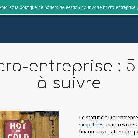
xplorez la boutique de fichiers de gestion pour votre micro-entreprise
cro-entreprise : 5
à suivre
Le statut d’auto-entrepre
simplifiées
, mais cela ne 
finances avec attention p