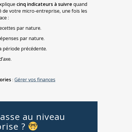
explique
cinq indicateurs à suivre
quand
é de votre micro-entreprise, une fois les
ace :
ecettes par nature.
dépenses par nature.
a période précédente.
d’axe.
ories
Gérer vos finances
:
passe au niveau
rise ?